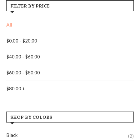
FILTER BY PRICE
All
$
0.00
-
$
20.00
$
40.00
-
$
60.00
$
60.00
-
$
80.00
$
80.00
+
SHOP BY COLORS
Black
(2)