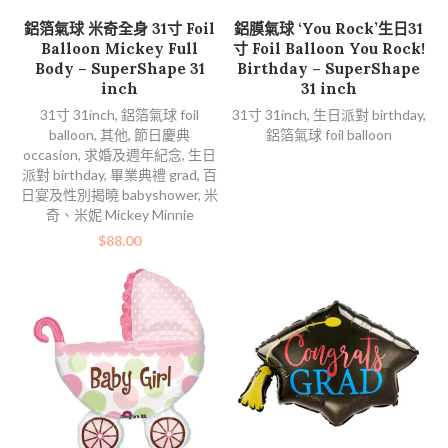
加入購物車
查看內容
鋁箔氣球 米奇全身 31寸 Foil
鋁膜氣球 ‘You Rock’生日31
Balloon Mickey Full
寸 Foil Balloon You Rock!
Body – SuperShape 31
Birthday – SuperShape
inch
31 inch
31寸 31inch
,
鋁箔氣球 foil
31寸 31inch
,
生日派對 birthday
,
balloon
,
其他
,
節日慶典
鋁箔氣球 foil balloon
occasion
,
求婚及週年紀念
,
生日
派對 birthday
,
畢業典禮 grad
,
百
日宴及性別揭曉 babyshower
,
米
奇、米妮 Mickey Minnie
$
88.00