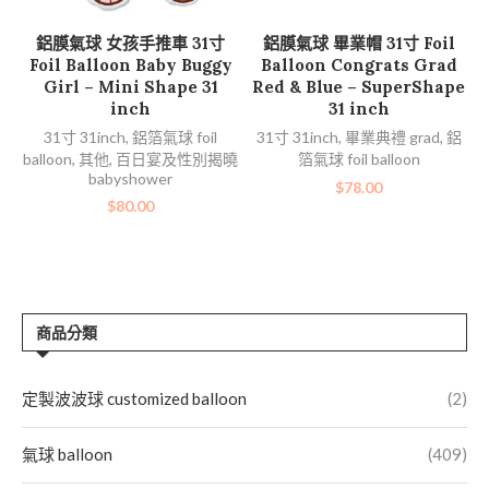
加入購物車
加入購物車
鋁膜氣球 女孩手推車 31寸
鋁膜氣球 畢業帽 31寸 Foil
Foil Balloon Baby Buggy
Balloon Congrats Grad
Girl – Mini Shape 31
Red & Blue – SuperShape
inch
31 inch
31寸 31inch
,
鋁箔氣球 foil
31寸 31inch
,
畢業典禮 grad
,
鋁
balloon
,
其他
,
百日宴及性別揭曉
箔氣球 foil balloon
babyshower
$
78.00
$
80.00
商品分類
定製波波球 customized balloon
(2)
氣球 balloon
(409)