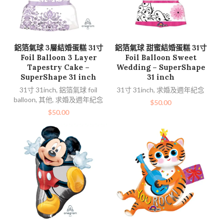
加入購物車
加入購物車
鋁箔氣球 3層結婚蛋糕 31寸
鋁箔氣球 甜蜜結婚蛋糕 31寸
Foil Balloon 3 Layer
Foil Balloon Sweet
Tapestry Cake –
Wedding – SuperShape
SuperShape 31 inch
31 inch
31寸 31inch
,
鋁箔氣球 foil
31寸 31inch
,
求婚及週年紀念
balloon
,
其他
,
求婚及週年紀念
$
50.00
$
50.00