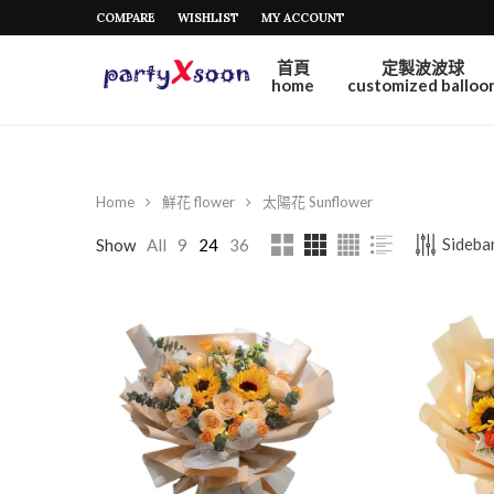
COMPARE
WISHLIST
MY ACCOUNT
首頁
定製波波球
home
customized balloo
Home
鮮花 flower
太陽花 Sunflower
Sidebar
Show
All
9
24
36