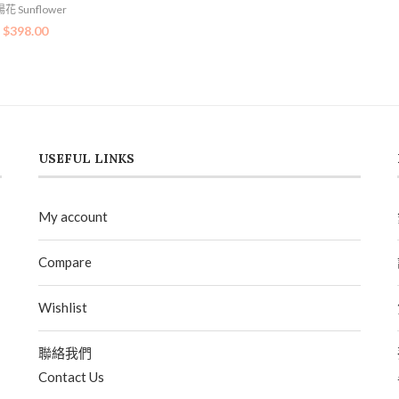
花 Sunflower
$
398.00
USEFUL LINKS
My account
Compare
Wishlist
聯絡我們
Contact Us