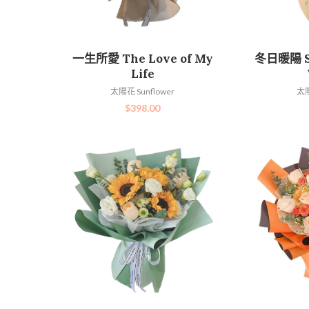
加入購物車
一生所愛 The Love of My
冬日暖陽 Su
Life
太陽花 Sunflower
太陽
$
398.00