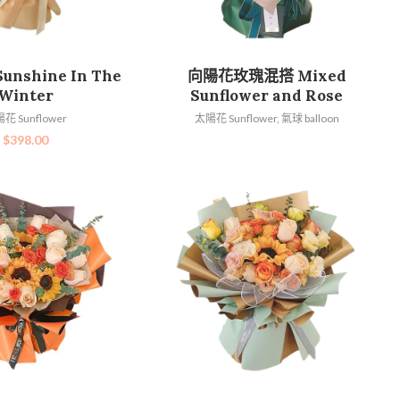
加入購物車
查看內容
nshine In The
向陽花玫瑰混搭 Mixed
Winter
Sunflower and Rose
花 Sunflower
太陽花 Sunflower
,
氣球 balloon
$
398.00