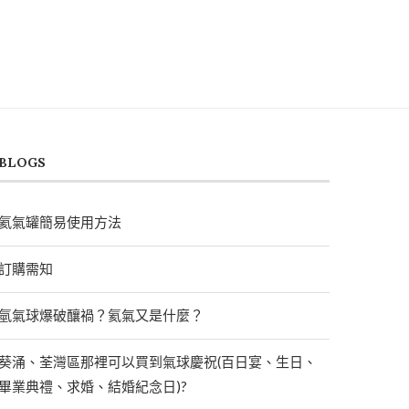
BLOGS
氦氣罐簡易使用方法
訂購需知
氫氣球爆破釀禍？氦氣又是什麼？
葵涌、荃灣區那裡可以買到氣球慶祝(百日宴、生日、
畢業典禮、求婚、結婚紀念日)?