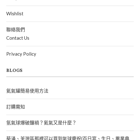
Wishlist
聯絡我們
Contact Us
Privacy Policy
BLOGS
氦氣罐簡易使用方法
訂購需知
氫氣球爆破釀禍？氦氣又是什麼？
葵涌、荃灣區那裡可以買到氣球慶祝(百日宴、生日、畢業典