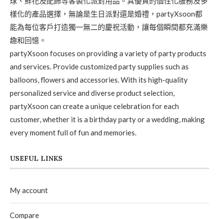
球、鮮花及配飾等客製化派對用品。其優質的個性化服務及多
樣化的產品選擇，無論是生日派對還是婚禮，partyXsoon都
能為每位客戶打造獨一無二的慶祝活動，讓每個瞬間都充滿樂
趣和回憶。
partyXsoon focuses on providing a variety of party products
and services. Provide customized party supplies such as
balloons, flowers and accessories. With its high-quality
personalized service and diverse product selection,
partyXsoon can create a unique celebration for each
customer, whether it is a birthday party or a wedding, making
every moment full of fun and memories.
USEFUL LINKS
My account
Compare