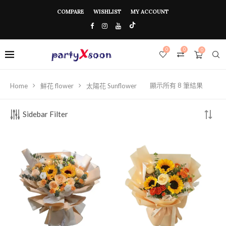
COMPARE
WISHLIST
MY ACCOUNT
0
0
0
顯示所有 8 筆結果
Home
鮮花 flower
太陽花 Sunflower
Sidebar Filter