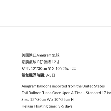
美國進口Anagram 氣球
鋁膜氣球 B仔領結 12寸
尺寸: 12″/30cm 闊 X 10″/25cm 高
氦氣飄浮時間: 3-5
日
Anagram balloons imported from the United States
Foil Balloon Tiana Once Upon A Time – Standard 17 in
Size: 12″/30cm W x 10″/25cm H
Helium Floating time: 3-5 days