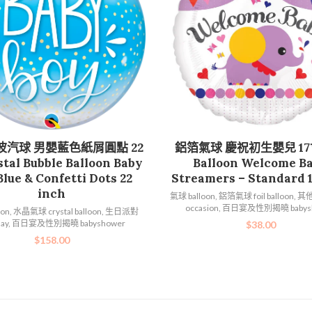
加入購物車
加入購物車
波汽球 男嬰藍色紙屑圓點 22
鋁箔氣球 慶祝初生嬰兒 17寸 
tal Bubble Balloon Baby
Balloon Welcome B
Blue & Confetti Dots 22
Streamers – Standard 1
inch
氣球 balloon
,
鋁箔氣球 foil balloon
,
其
occasion
,
百日宴及性別揭曉 babysh
oon
,
水晶氣球 crystal balloon
,
生日派對
day
,
百日宴及性別揭曉 babyshower
$
38.00
$
158.00