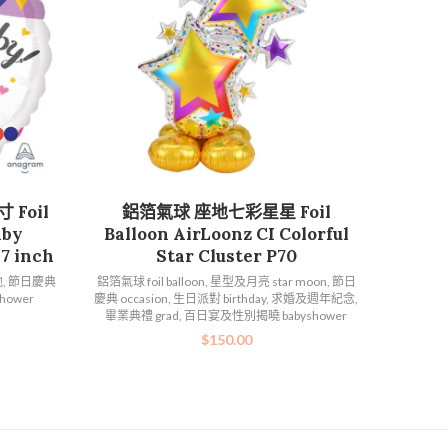
加入購物車
Foil
鋁箔氣球 座地七彩星星 Foil
aby
Balloon AirLoonz CI Colorful
7 inch
Star Cluster P70
他
,
節日慶典
鋁箔氣球 foil balloon
,
星型及月亮 star moon
,
節日
ower
慶典 occasion
,
生日派對 birthday
,
求婚及週年紀念
,
畢業典禮 grad
,
百日宴及性別揭曉 babyshower
$
150.00