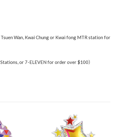
an, Kwai Chung or Kwai fong MTR station for
ons, or 7-ELEVEN for order over $100）