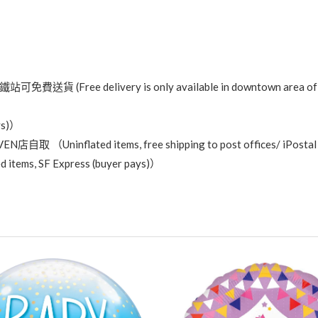
livery is only available in downtown area of Tsuen W
ys)）
ted items, free shipping to post offices/ iPostal Stati
ems, SF Express (buyer pays)）