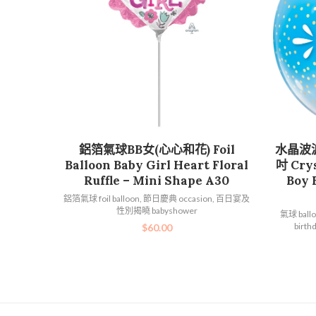
加入購物車
鋁箔氣球BB女(心心和花) Foil
水晶波
Balloon Baby Girl Heart Floral
吋 Crys
Ruffle – Mini Shape A30
Boy 
鋁箔氣球 foil balloon
,
節日慶典 occasion
,
百日宴及
性別揭曉 babyshower
氣球 ball
birth
$
60.00