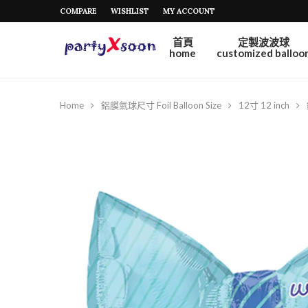
COMPARE
WISHLIST
MY ACCOUNT
首頁
定製波波球
home
customized balloo
Home
鋁膜氣球尺寸 Foil Balloon Size
12寸 12 inch