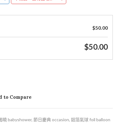
$
50.00
$
50.00
d to Compare
 babyshower
,
節日慶典 occasion
,
鋁箔氣球 foil balloon