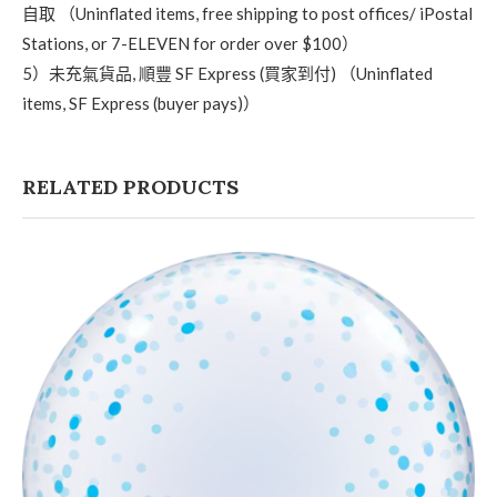
自取 （Uninflated items, free shipping to post offices/ iPostal
Stations, or 7-ELEVEN for order over $100）
5）未充氣貨品, 順豐 SF Express (買家到付) （Uninflated
items, SF Express (buyer pays)）
RELATED PRODUCTS