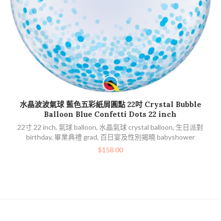
加入購物車
水晶波波氣球 藍色五彩紙屑圓點 22吋 Crystal Bubble
Balloon Blue Confetti Dots 22 inch
22寸 22 inch
,
氣球 balloon
,
水晶氣球 crystal balloon
,
生日派對
birthday
,
畢業典禮 grad
,
百日宴及性別揭曉 babyshower
$
158.00