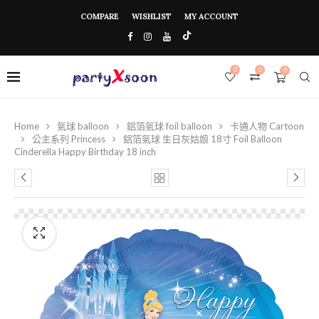
COMPARE
WISHLIST
MY ACCOUNT
0
0
0
Home
氣球 balloon
鋁箔氣球 foil balloon
卡通人物 Cartoon
公主系列 Princess
鋁箔氣球 生日灰姑娘 18寸 Foil Balloon
Cinderella Happy Birthday 18 inch