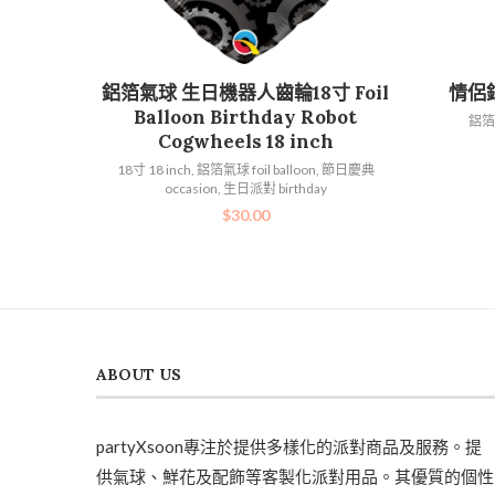
加入購物車
鋁箔氣球 生日機器人齒輪18寸 Foil
情侶
Balloon Birthday Robot
鋁箔氣
Cogwheels 18 inch
18寸 18 inch
,
鋁箔氣球 foil balloon
,
節日慶典
occasion
,
生日派對 birthday
$
30.00
ABOUT US
partyXsoon專注於提供多樣化的派對商品及服務。提
供氣球、鮮花及配飾等客製化派對用品。其優質的個性