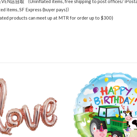
ed items, free shipping to post offices/ iPostal Stati
ems, SF Express (buyer pays)）
cts can meet up at MTR for order up to $300)