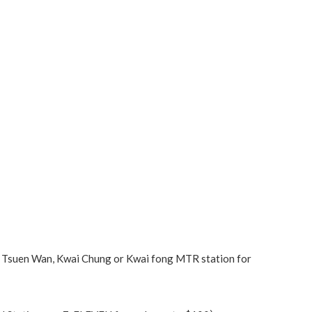
an, Kwai Chung or Kwai fong MTR station for