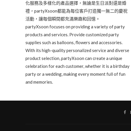
化服務及多樣化的產品選擇，無論是生日派對還是婚
禮，partyXsoon都能為每位客戶打造獨一無二的慶祝
活動，讓每個瞬間都充滿樂趣和回憶。
partyXsoon focuses on providing a variety of party
products and services. Provide customized party
supplies such as balloons, flowers and accessories.
With its high-quality personalized service and diverse
product selection, partyXsoon can create a unique
celebration for each customer, whether it is a birthday
party or a wedding, making every moment full of fun
and memories.