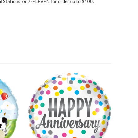
ons, or 7-ELEVEN for order up to $100）