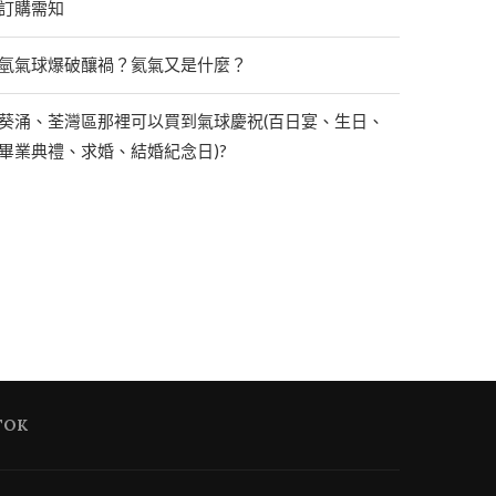
訂購需知
氫氣球爆破釀禍？氦氣又是什麼？
葵涌、荃灣區那裡可以買到氣球慶祝(百日宴、生日、
畢業典禮、求婚、結婚紀念日)?
TOK