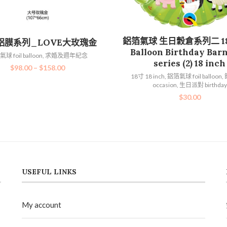
加入購物車
鋁箔氣球 生日穀倉系列二 18吋
選擇規格
鋁膜系列_LOVE大玫瑰金
Balloon Birthday Bar
球 foil balloon
,
求婚及週年紀念
series (2) 18 inch
$
98.00
–
$
158.00
18寸 18 inch
,
鋁箔氣球 foil balloon
,
occasion
,
生日派對 birthday
$
30.00
USEFUL LINKS
My account