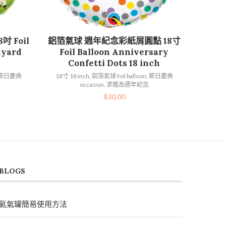
加入購物車
 Foil
鋁箔氣球 週年紀念彩紙屑圓點 18寸
nyard
Foil Balloon Anniversary
Confetti Dots 18 inch
節日慶典
18寸 18 inch
,
鋁箔氣球 foil balloon
,
節日慶典
occasion
,
求婚及週年紀念
$
30.00
BLOGS
氦氣罐簡易使用方法