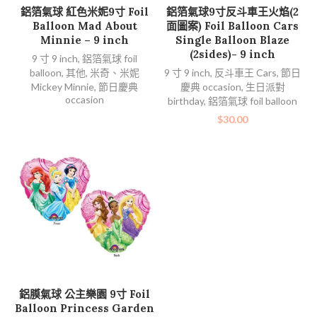
查看內容
加入購物車
鋁箔氣球 紅色米妮9寸 Foil
鋁箔氣球9寸反斗車王火焰(2
Balloon Mad About
面圖案) Foil Balloon Cars
Minnie – 9 inch
Single Balloon Blaze
(2sides)- 9 inch
9 寸 9 inch
,
鋁箔氣球 foil
balloon
,
其他
,
米奇、米妮
9 寸 9 inch
,
反斗車王 Cars
,
節日
Mickey Minnie
,
節日慶典
慶典 occasion
,
生日派對
occasion
birthday
,
鋁箔氣球 foil balloon
$
30.00
加入購物車
鋁膜氣球 公主樂園 9寸 Foil
Balloon Princess Garden