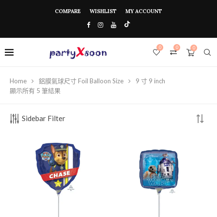
COMPARE
WISHLIST
MY ACCOUNT
0
0
0
Home
鋁膜氣球尺寸 Foil Balloon Size
9 寸 9 inch
顯示所有 5 筆結果
Sidebar Filter