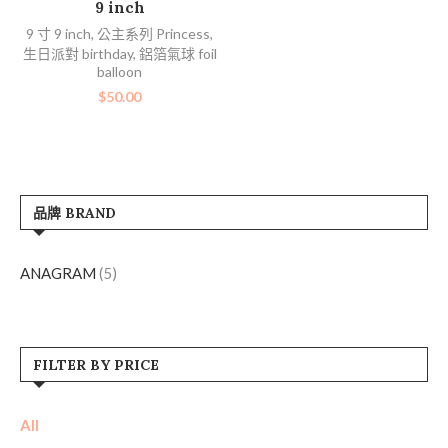
9 inch
9 寸 9 inch
,
公主系列 Princess
,
生日派對 birthday
,
鋁箔氣球 foil
balloon
$
50.00
品牌 BRAND
ANAGRAM
(5)
FILTER BY PRICE
All