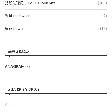
鋁膜氣球尺寸 Foil Balloon Size
(303)
餐具 tablewear
(7)
鮮花 flower
(17)
品牌 BRAND
ANAGRAM
(8)
FILTER BY PRICE
All