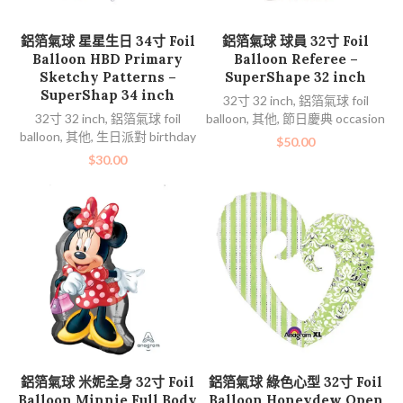
加入購物車
加入購物車
鋁箔氣球 星星生日 34寸 Foil
鋁箔氣球 球員 32寸 Foil
Balloon HBD Primary
Balloon Referee –
Sketchy Patterns –
SuperShape 32 inch
SuperShap 34 inch
32寸 32 inch
,
鋁箔氣球 foil
32寸 32 inch
,
鋁箔氣球 foil
balloon
,
其他
,
節日慶典 occasion
balloon
,
其他
,
生日派對 birthday
$
50.00
$
30.00
加入購物車
加入購物車
鋁箔氣球 米妮全身 32寸 Foil
鋁箔氣球 綠色心型 32寸 Foil
Balloon Minnie Full Body
Balloon Honeydew Open