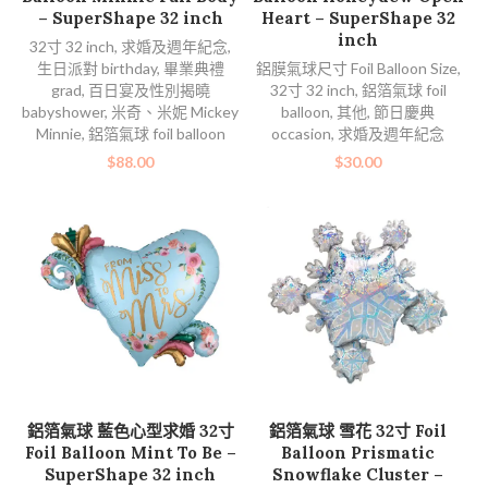
– SuperShape 32 inch
Heart – SuperShape 32
inch
32寸 32 inch
,
求婚及週年紀念
,
生日派對 birthday
,
畢業典禮
鋁膜氣球尺寸 Foil Balloon Size
,
grad
,
百日宴及性別揭曉
32寸 32 inch
,
鋁箔氣球 foil
babyshower
,
米奇、米妮 Mickey
balloon
,
其他
,
節日慶典
Minnie
,
鋁箔氣球 foil balloon
occasion
,
求婚及週年紀念
$
88.00
$
30.00
加入購物車
查看內容
鋁箔氣球 藍色心型求婚 32寸
鋁箔氣球 雪花 32寸 Foil
Foil Balloon Mint To Be –
Balloon Prismatic
SuperShape 32 inch
Snowflake Cluster –