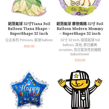
加入購物車
加入購物車
鋁箔氣球 32寸Tiana Foil
鋁箔氣球 摩登媽媽 32寸 Foil
Balloon Tiana Shape –
Balloon Modern Mommy
SuperShape 32 inch
– SuperShape 32 inch
公主系列 Princess
,
氣球 balloon
32寸 32 inch
,
鋁箔氣球 foil
balloon
,
其他
,
節日慶典
$
88.00
occasion
,
百日宴及性別揭曉
babyshower
$
30.00