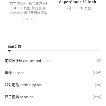
SuperShape 32 inch
32寸 32 inch
,
鋁箔氣球 foil
balloon
,
其他
,
節日慶典
32寸 32 inch
,
其他
occasion
,
求婚及週年紀念
$
50.00
商品分類
定製波波球 customized balloon
(2)
氣球 balloon
(409)
派對用品 party supplies
(26)
節日慶典 occasion
(296)